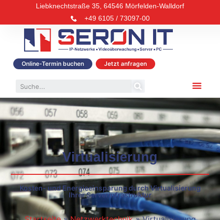
Liebknechtstraße 35, 64546 Mörfelden-Walldorf
+49 6105 / 73097-00
Online-Termin buchen
Jetzt anfragen
Virtualisierung
Kosten- und Energieeinsparung durch Virtualisierung
Ihrer Serverinfrastruktur
Startseite
»
Netzwerktechnik
»
Virtualisierung